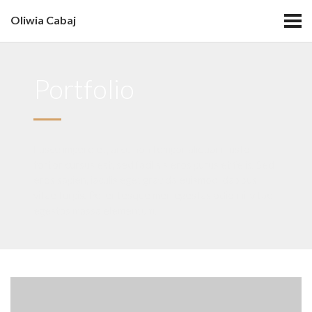
Oliwia Cabaj
Portfolio
Fusce imperdiet, arcu non tempor aliquam, justo
tortor cursus est, sed facilisis eros purus et felis. Sed
eros sapien, iaculis eget gravida euismod, dapibus
vitae turpis. Pellentesque men egestas odio mi, vitae
egestas massa elementum.